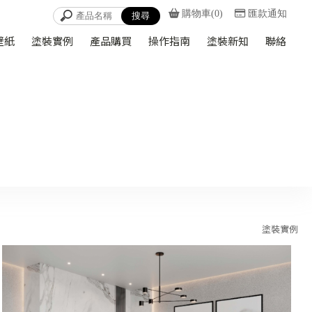
購物車(0)
匯款通知
壁紙
塗裝實例
產品購買
操作指南
塗裝新知
聯絡
塗裝實例