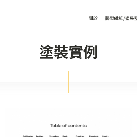
關於
藝術纖維/塗裝
塗裝實例